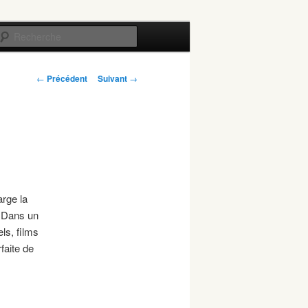
Recherche
Navigation
←
Précédent
Suivant
→
des
articles
arge la
s…Dans un
ls, films
faite de